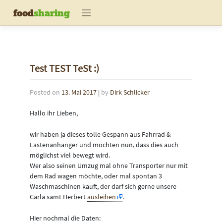
Skip
food
sharing
to
content
Test TEST TeSt :)
Posted on
13. Mai 2017
|
by
Dirk Schlicker
Hallo ihr Lieben,
wir haben ja dieses tolle Gespann aus Fahrrad &
Lastenanhänger und möchten nun, dass dies auch
möglichst viel bewegt wird.
Wer also seinen Umzug mal ohne Transporter nur mit
dem Rad wagen möchte, oder mal spontan 3
Waschmaschinen kauft, der darf sich gerne unsere
Carla samt Herbert
ausleihen
.
Hier nochmal die Daten: