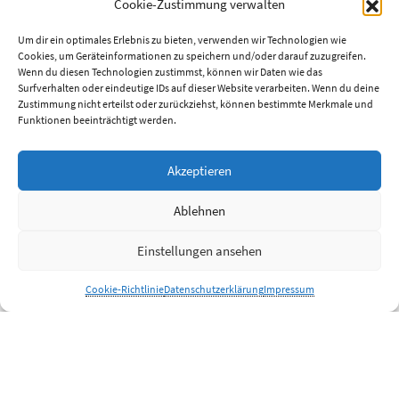
Cookie-Zustimmung verwalten
Um dir ein optimales Erlebnis zu bieten, verwenden wir Technologien wie
Cookies, um Geräteinformationen zu speichern und/oder darauf zuzugreifen.
Wenn du diesen Technologien zustimmst, können wir Daten wie das
Surfverhalten oder eindeutige IDs auf dieser Website verarbeiten. Wenn du deine
Zustimmung nicht erteilst oder zurückziehst, können bestimmte Merkmale und
Funktionen beeinträchtigt werden.
Neuste Beiträge
Akzeptieren
Ob wegen Corona oder aus anderen Gründen:
14. März 2020
Ablehnen
Nachhaltigkeits-Info-Nachmittag bei der VHS
27. September 2019
Nachhaltigkeitswoche bei Canon 2019
18. September 2019
Der König ist tot, lang lebe der König
21. Juli 2019
Einstellungen ansehen
Neue Webseite online
9. Juli 2019
Cookie-Richtlinie
Datenschutzerklärung
Impressum
Links
foodsharing.de
Fair-Teiler via Facebook-Gruppe
Fair-Teiler via Telegram
T-Shirt - Shop