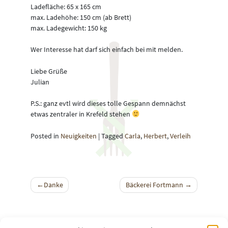
Ladefläche: 65 x 165 cm
max. Ladehöhe: 150 cm (ab Brett)
max. Ladegewicht: 150 kg
Wer Interesse hat darf sich einfach bei mit melden.
Liebe Grüße
Julian
P.S.: ganz evtl wird dieses tolle Gespann demnächst
etwas zentraler in Krefeld stehen
Posted in
Neuigkeiten
|
Tagged
Carla
,
Herbert
,
Verleih
Beitragsnavigation
Danke
Bäckerei Fortmann