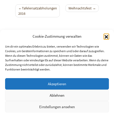
Beitragsnavigation
Tafelersatzabholungen
Weihnachtsfest
2016
Cookie-Zustimmung verwalten
Um dir ein optimales Erlebnis zu bieten, verwenden wir Technologien wie
Cookies, um Geräteinformationen zu speichern und/oder darauf zuzugreifen.
Wenn du diesen Technologien zustimmst, können wir Daten wie das
Surfverhalten oder eindeutige IDs auf dieser Website verarbeiten. Wenn du deine
Zustimmung nicht erteilst oder zurückziehst, können bestimmte Merkmale und
Funktionen beeinträchtigt werden.
Neuste Beiträge
Akzeptieren
Ob wegen Corona oder aus anderen Gründen:
14. März 2020
Nachhaltigkeits-Info-Nachmittag bei der VHS
27. September 2019
Nachhaltigkeitswoche bei Canon 2019
18. September 2019
Ablehnen
Der König ist tot, lang lebe der König
21. Juli 2019
Neue Webseite online
9. Juli 2019
Einstellungen ansehen
Links