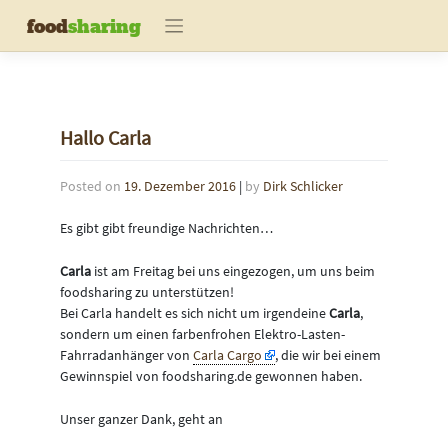
Skip
food
sharing
to
content
Hallo Carla
Posted on
19. Dezember 2016
|
by
Dirk Schlicker
Es gibt gibt freundige Nachrichten…
Carla
ist am Freitag bei uns eingezogen, um uns beim
foodsharing zu unterstützen!
Bei Carla handelt es sich nicht um irgendeine
Carla
,
sondern um einen farbenfrohen Elektro-Lasten-
Fahrradanhänger von
Carla Cargo
, die wir bei einem
Gewinnspiel von foodsharing.de gewonnen haben.
Unser ganzer Dank, geht an